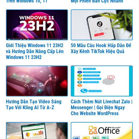
Trên Windows 10, 11
Mọi Phiên Bản Cực Nhanh
Giới Thiệu Windows 11 23H2
50 Mẫu Câu Hook Hấp Dẫn Để
và Hướng Dẫn Nâng Cấp Lên
Xây Kênh TikTok Hiệu Quả
Windows 11 23H2
Hướng Dẫn Tạo Video Sáng
Cách Thêm Nút Livechat Zalo |
Tạo Với Kling AI Từ A-Z
Messenger | Gọi Điện Ngay
Cho Website WordPress