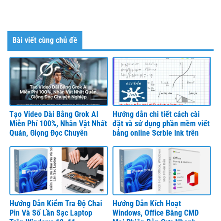
Bài viết cùng chủ đề
Tạo Video Dài Bằng Grok AI
Hướng dẫn chi tiết cách cài
Miễn Phí 100%, Nhân Vật Nhất
đặt và sử dụng phần mềm viết
Quán, Giọng Đọc Chuyên
bảng online Scrble Ink trên
Nghiệp
máy tính Windows
Hướng Dẫn Kiểm Tra Độ Chai
Hướng Dẫn Kích Hoạt
Pin Và Số Lần Sạc Laptop
Windows, Office Bằng CMD