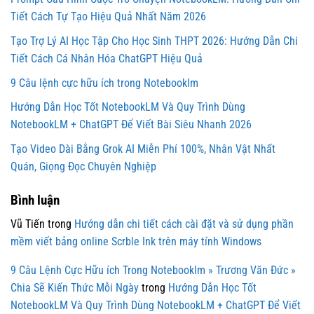
Tiết Cách Tự Tạo Hiệu Quả Nhất Năm 2026
Tạo Trợ Lý AI Học Tập Cho Học Sinh THPT 2026: Hướng Dẫn Chi
Tiết Cách Cá Nhân Hóa ChatGPT Hiệu Quả
9 Câu lệnh cực hữu ích trong Notebooklm
Hướng Dẫn Học Tốt NotebookLM Và Quy Trình Dùng
NotebookLM + ChatGPT Để Viết Bài Siêu Nhanh 2026
Tạo Video Dài Bằng Grok AI Miễn Phí 100%, Nhân Vật Nhất
Quán, Giọng Đọc Chuyên Nghiệp
Bình luận
Vũ Tiến
trong
Hướng dẫn chi tiết cách cài đặt và sử dụng phần
mềm viết bảng online Scrble Ink trên máy tính Windows
9 Câu Lệnh Cực Hữu ích Trong Notebooklm » Trương Văn Đức »
Chia Sẽ Kiến Thức Mỗi Ngày
trong
Hướng Dẫn Học Tốt
NotebookLM Và Quy Trình Dùng NotebookLM + ChatGPT Để Viết