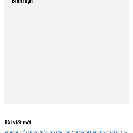
Bình luận
Bài viết mới
Prompt Cấu Hình Cuộc Trò Chuyện NotebookLM: Hướng Dẫn Chi