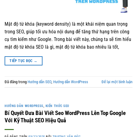
Mật độ từ khóa (keyword density) là một khái niệm quan trọng
trong SEO, giúp tối ưu hóa nội dung để tăng thứ hạng trên công
cụ tìm kiếm như Google. Trong bài viết này, chúng ta sẽ tìm hiểu
mật độ từ khóa SEO là gì, mật độ từ khóa bao nhiêu là tốt,
TIẾP TỤC ĐỌC
→
Đã đăng trong
Hướng dẫn SEO
,
Hướng dẫn WordPress
Để lại một bình luận
HƯỚNG DẪN WORDPRESS
,
KIẾN THỨC SEO
Bí Quyết Đưa Bài Viết Seo WordPress Lên Top Google
Với Kỹ Thuật SEO Hiệu Quả
ĐÃ ĐĂNG TRÊN
03/22/2025
BỞI
TRƯƠNG VĂN ĐỨC