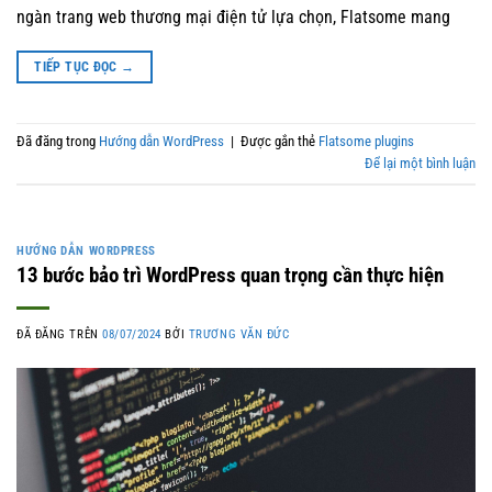
ngàn trang web thương mại điện tử lựa chọn, Flatsome mang
TIẾP TỤC ĐỌC
→
Đã đăng trong
Hướng dẫn WordPress
|
Được gắn thẻ
Flatsome plugins
Để lại một bình luận
HƯỚNG DẪN WORDPRESS
13 bước bảo trì WordPress quan trọng cần thực hiện
ĐÃ ĐĂNG TRÊN
08/07/2024
BỞI
TRƯƠNG VĂN ĐỨC