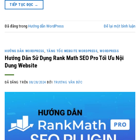
TIẾP TỤC ĐỌC
→
Đã đăng trong
Hướng dẫn WordPress
Để lại một bình luận
HƯỚNG DẪN WORDPRESS
,
TĂNG TỐC WEBSITE WORDPRESS
,
WORDPRESS
Hướng Dẫn Sử Dụng Rank Math SEO Pro Tối Ưu Nội
Dung Website
ĐÃ ĐĂNG TRÊN
08/28/2024
BỞI
TRƯƠNG VĂN ĐỨC