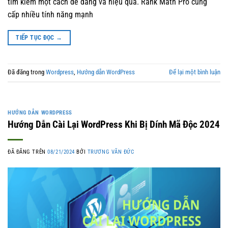
tìm kiếm một cách dễ dàng và hiệu quả. Rank Math Pro cung
cấp nhiều tính năng mạnh
TIẾP TỤC ĐỌC
→
Đã đăng trong
Wordpress
,
Hướng dẫn WordPress
Để lại một bình luận
HƯỚNG DẪN WORDPRESS
Hướng Dẫn Cài Lại WordPress Khi Bị Dính Mã Độc 2024
ĐÃ ĐĂNG TRÊN
08/21/2024
BỞI
TRƯƠNG VĂN ĐỨC