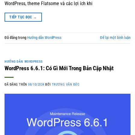
WordPress, theme Flatsome và các lợi ích khi
TIẾP TỤC ĐỌC
→
Đã đăng trong
Hướng dẫn WordPress
Để lại một bình luận
HƯỚNG DẪN WORDPRESS
WordPress 6.6.1: Có Gì Mới Trong Bản Cập Nhật
ĐÃ ĐĂNG TRÊN
08/10/2024
BỞI
TRƯƠNG VĂN ĐỨC