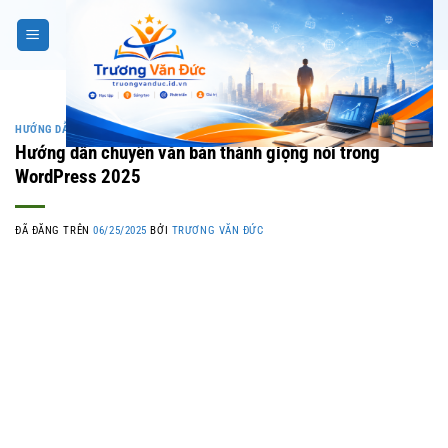
Chuyển
đến
nội
dung
HƯỚNG DẪN WORDPRESS
,
WORDPRESS
Hướng dẫn chuyển văn bản thành giọng nói trong
WordPress 2025
ĐÃ ĐĂNG TRÊN
06/25/2025
BỞI
TRƯƠNG VĂN ĐỨC