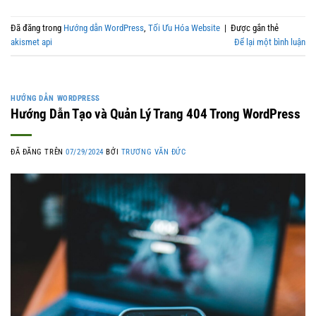
Đã đăng trong
Hướng dẫn WordPress
,
Tối Ưu Hóa Website
|
Được gắn thẻ
akismet api
Để lại một bình luận
HƯỚNG DẪN WORDPRESS
Hướng Dẫn Tạo và Quản Lý Trang 404 Trong WordPress
ĐÃ ĐĂNG TRÊN
07/29/2024
BỞI
TRƯƠNG VĂN ĐỨC