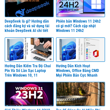
DeepSeek là gì? Hướng dẫn
Phiên bản Windows 11 24h2
cách đăng ký và sử dụng tài
có gì mới? Cách cập nhật
khoản DeepSeek AI chi tiết
Windows 11 24h2
Hướng Dẫn Kiểm Tra Độ Chai
Hướng Dẫn Kích Hoạt
Pin Và Số Lần Sạc Laptop
Windows, Office Bằng CMD
Trên Windows 10, 11
Mọi Phiên Bản Cực Nhanh