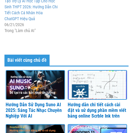
Tạo Trợ Lý AI Học Tập Cho Học
Sinh THPT 2026: Hướng Dẫn Chi
Tiết Cách Cá Nhân Hóa
ChatGPT Hiệu Quả
06/21/2026
Trong "Làm chủ AI"
Bài viết cùng chủ đề
Hướng Dẫn Sử Dụng Suno AI
Hướng dẫn chi tiết cách cài
2025: Sáng Tác Nhạc Chuyên
đặt và sử dụng phần mềm viết
Nghiệp Với AI
bảng online Scrble Ink trên
máy tính Windows