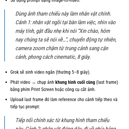
Sử dụng prompt dạng image-to-video:
Dùng ảnh tham chiếu này làm nhân vật chính.
Cảnh 1: nhân vật ngồi tại bàn làm việc, nhìn vào
máy tính, gật đầu nhẹ khi nói “Xin chào, hôm
nay chúng ta sẽ nói về…”, chuyển động tự nhiên,
camera zoom chậm từ trung cảnh sang cận
cảnh, phong cách cinematic, 8 giây.
Grok sẽ sinh video ngắn (thường 5–8 giây).
Phát video → chụp ảnh
khung hình cuối cùng
(last frame)
bằng phím Print Screen hoặc công cụ cắt ảnh.
Upload last frame đó làm reference cho cảnh tiếp theo và
tiếp tục prompt:
Tiếp nối chính xác từ khung hình tham chiếu
này. Cảnh 2: nhân vật đứng dậy, đi về phía bảng