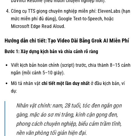
DaVinci Resolve (nếu muốn chuyên nghiệp hơn).
Công cụ TTS giọng chuyên nghiệp miễn phí: ElevenLabs (hạn
mức miễn phí đủ dùng), Google Text-to-Speech, hoặc
Microsoft Edge Read Aloud.
Hướng dẫn chi tiết: Tạo Video Dài Bằng Grok AI Miễn Phí
Bước 1: Xây dựng kịch bản và chia cảnh rõ ràng
Viết kịch bản hoàn chỉnh (script) trước, chia thành 8–15 cảnh
ngắn (mỗi cảnh 5–10 giây).
Mô tả nhân vật
chi tiết một lần duy nhất
ở đầu kịch bản, ví
dụ:
Nhân vật chính: nam, 28 tuổi, tóc đen ngắn gọn
gàng, mặc áo sơ mi trắng, kính cận gọng đen,
phong cách chuyên nghiệp, biểu cảm trầm tĩnh,
nền văn phòng tối giản hiện đại.