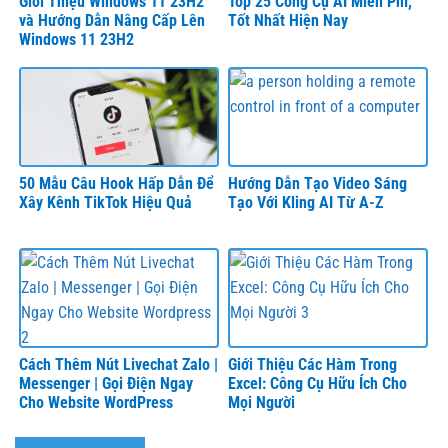
Giới Thiệu Windows 11 23H2
Top 25 Công Cụ AI Miễn Phí,
và Hướng Dẫn Nâng Cấp Lên
Tốt Nhất Hiện Nay
Windows 11 23H2
50 Mẫu Câu Hook Hấp Dẫn Để
Hướng Dẫn Tạo Video Sáng
Xây Kênh TikTok Hiệu Quả
Tạo Với Kling AI Từ A-Z
Cách Thêm Nút Livechat Zalo |
Giới Thiệu Các Hàm Trong
Messenger | Gọi Điện Ngay
Excel: Công Cụ Hữu Ích Cho
Cho Website WordPress
Mọi Người