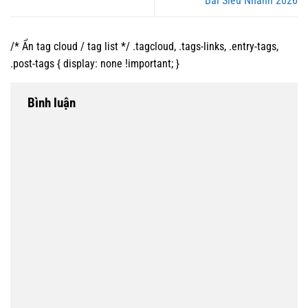
Bài Siêu Nhanh 2026
/* Ẩn tag cloud / tag list */ .tagcloud, .tags-links, .entry-tags,
.post-tags { display: none !important; }
Bình luận