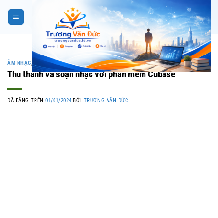
Chuyển
đến
nội
dung
ÂM NHẠC
,
ĐỌC SÁCH
Thu thanh và soạn nhạc với phần mềm Cubase
ĐÃ ĐĂNG TRÊN
01/01/2024
BỞI
TRƯƠNG VĂN ĐỨC