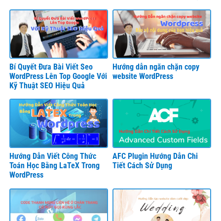
Trợ Trên WordPress
Bí Quyết Đưa Bài Viết Seo
Hướng dẫn ngăn chặn copy
WordPress Lên Top Google Với
website WordPress
Kỹ Thuật SEO Hiệu Quả
Hướng Dẫn Viết Công Thức
AFC Plugin Hướng Dẫn Chi
Toán Học Bằng LaTeX Trong
Tiết Cách Sử Dụng
WordPress