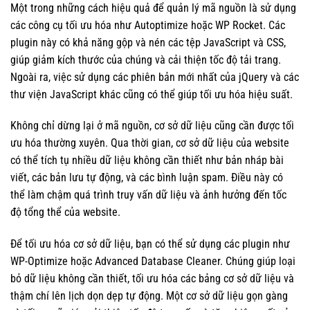
Một trong những cách hiệu quả để quản lý mã nguồn là sử dụng
các công cụ tối ưu hóa như Autoptimize hoặc WP Rocket. Các
plugin này có khả năng gộp và nén các tệp JavaScript và CSS,
giúp giảm kích thước của chúng và cải thiện tốc độ tải trang.
Ngoài ra, việc sử dụng các phiên bản mới nhất của jQuery và các
thư viện JavaScript khác cũng có thể giúp tối ưu hóa hiệu suất.
Không chỉ dừng lại ở mã nguồn, cơ sở dữ liệu cũng cần được tối
ưu hóa thường xuyên. Qua thời gian, cơ sở dữ liệu của website
có thể tích tụ nhiều dữ liệu không cần thiết như bản nháp bài
viết, các bản lưu tự động, và các bình luận spam. Điều này có
thể làm chậm quá trình truy vấn dữ liệu và ảnh hưởng đến tốc
độ tổng thể của website.
Để tối ưu hóa cơ sở dữ liệu, bạn có thể sử dụng các plugin như
WP-Optimize hoặc Advanced Database Cleaner. Chúng giúp loại
bỏ dữ liệu không cần thiết, tối ưu hóa các bảng cơ sở dữ liệu và
thậm chí lên lịch dọn dẹp tự động. Một cơ sở dữ liệu gọn gàng