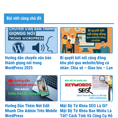
Bài viết cùng chủ đề
Hướng dẫn chuyển văn bản
Bí quyết kết nối cộng đồng
thành giọng nói trong
khu phố qua website/blog cá
WordPress 2025
nhân: Chia sẻ – Giao lưu – Lan
toả
Hướng Dẫn Thêm Nút Edit
Mật Độ Từ Khóa SEO Là Gì?
Nhanh Cho Admin Trên Mobile
Mật Độ Từ Khóa Bao Nhiêu Là
WordPress
Tốt? Cách Tính Và Công Cụ Hỗ