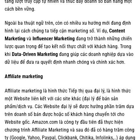
tăng lượt truy cập tự nhiên và thúc đẩy doanh số bán hàng một
cách bền vững.
Ngoài ba thuật ngữ trên, còn có nhiều xu hướng mới đang định
hình lại cách chúng ta tiếp cận marketing số. Ví dụ,
Content
Marketing
và
Influencer Marketing
đang trở thành những chiến
lược quan trọng để tạo kết nối thực chất với khách hàng. Trong
khi
Data-Driven Marketing
đang giúp các doanh nghiệp dựa vào
dữ liệu để đưa ra quyết định nhanh chóng và chính xác hơn.
Affiliate marketing
Affiliate marketing là hình thức Tiếp thị qua đại lý, là hình thức
một Website liên kết với các site khác (đại lý để bán sản
phẩm/dịch vụ. Các Website đại lý sẽ được hưởng phần trăm dựa
trên doanh số bán được hoặc số khách hàng chuyển tới cho
Website gốc. Amazon.com là công ty đầu tiên đã thực hiện
chương trình Affiliate Marketing và sau đó đã có hàng trăm công
ty (Google, Yahoo, Paypal, Clickbank, Chitika, Infolinks,..) áp dụng