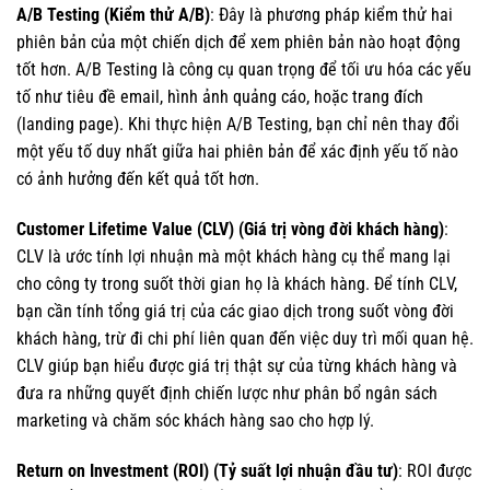
A/B Testing (Kiểm thử A/B)
: Đây là phương pháp kiểm thử hai
phiên bản của một chiến dịch để xem phiên bản nào hoạt động
tốt hơn. A/B Testing là công cụ quan trọng để tối ưu hóa các yếu
tố như tiêu đề email, hình ảnh quảng cáo, hoặc trang đích
(landing page). Khi thực hiện A/B Testing, bạn chỉ nên thay đổi
một yếu tố duy nhất giữa hai phiên bản để xác định yếu tố nào
có ảnh hưởng đến kết quả tốt hơn.
Customer Lifetime Value (CLV) (Giá trị vòng đời khách hàng)
:
CLV là ước tính lợi nhuận mà một khách hàng cụ thể mang lại
cho công ty trong suốt thời gian họ là khách hàng. Để tính CLV,
bạn cần tính tổng giá trị của các giao dịch trong suốt vòng đời
khách hàng, trừ đi chi phí liên quan đến việc duy trì mối quan hệ.
CLV giúp bạn hiểu được giá trị thật sự của từng khách hàng và
đưa ra những quyết định chiến lược như phân bổ ngân sách
marketing và chăm sóc khách hàng sao cho hợp lý.
Return on Investment (ROI) (Tỷ suất lợi nhuận đầu tư)
: ROI được