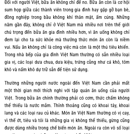
Đối với người Việt, bữa ăn không chỉ để no. Bữa ăn còn là cơ hội
sum họp giữa các thành viên trong gia đình hay gặp gỡ bạn bè,
đồng nghiệp trong bầu không khí thân mật, ấm cúng. Những
năm gần đây, không chỉ ở Việt Nam mà nhiều nơi trên thế giới
chú trọng đến bữa ăn gia đình nhiều hơn, vì ăn uống không chỉ
đem lại cho ta sức khỏe mà thưởng thức món ăn còn là niềm
vui. Nấu ăn không chỉ là công việc mà còn là một thú tiêu khiển.
Trong nhà bếp của gia đình Việt Nam thường có sẵn nhiều loại
gia vị, các loại dưa chua, dưa kiệu, trứng cũng như cá khô, tôm
khô và nấm khô dự trữ sẵn để tiện sử dụng.
Thường những người nước ngoài đến Việt Nam cần phải mất
một thời gian mới thích nghi với tập quán ăn uống của người
Việt. Trong bữa ăn chính thường phải có cơm, thức chấm không
thể thiếu là nước mắm. Thỉnh thoảng cũng có khoai tây, khoai
lang và các loại rau củ khác. Món ăn Việt Nam thường có vị cay,
vì thế ớt, tiêu và tỏi là những gia vị không thể thiếu, gừng cũng
được dùng nhiều trong chế biến món ăn. Ngoài ra còn vô số loại