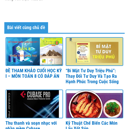
Bài viết cùng chủ đề
ĐỀ THAM KHẢO CUỐI HỌC KỲ
“Bí Mật Tư Duy Triệu Phú”:
I – MÔN TOÁN 8 CÓ ĐÁP ÁN
Thay Đổi Tư Duy Và Tạo Ra
Hạnh Phúc Trong Cuộc Sống
Thu thanh và soạn nhạc với
Kỹ Thuật Chế Biến Các Món
phần mềm Cubase
Lẩu Xốt Súp