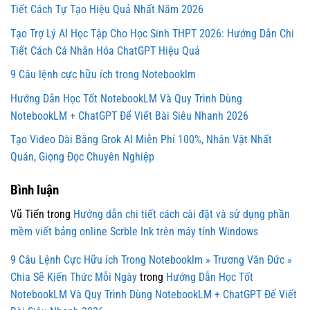
Tiết Cách Tự Tạo Hiệu Quả Nhất Năm 2026
Tạo Trợ Lý AI Học Tập Cho Học Sinh THPT 2026: Hướng Dẫn Chi
Tiết Cách Cá Nhân Hóa ChatGPT Hiệu Quả
9 Câu lệnh cực hữu ích trong Notebooklm
Hướng Dẫn Học Tốt NotebookLM Và Quy Trình Dùng
NotebookLM + ChatGPT Để Viết Bài Siêu Nhanh 2026
Tạo Video Dài Bằng Grok AI Miễn Phí 100%, Nhân Vật Nhất
Quán, Giọng Đọc Chuyên Nghiệp
Bình luận
Vũ Tiến
trong
Hướng dẫn chi tiết cách cài đặt và sử dụng phần
mềm viết bảng online Scrble Ink trên máy tính Windows
9 Câu Lệnh Cực Hữu ích Trong Notebooklm » Trương Văn Đức »
Chia Sẽ Kiến Thức Mỗi Ngày
trong
Hướng Dẫn Học Tốt
NotebookLM Và Quy Trình Dùng NotebookLM + ChatGPT Để Viết