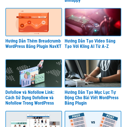
Biihappy
Hướng Dẫn Thêm Breadcrumb
Hướng Dẫn Tạo Video Sáng
WordPress Bằng Plugin NavXT
Tạo Với Kling AI Từ A-Z
Dofollow và Nofollow Link:
Hướng Dẫn Tạo Mục Lục Tự
Cách Sử Dụng Dofollow và
Động Cho Bài Viết WordPress
Nofollow Trong WordPress
Bằng Plugin