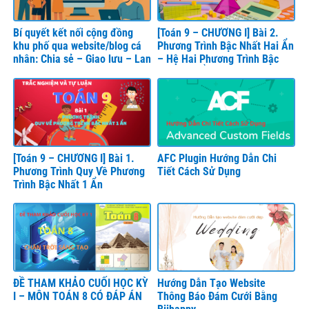
Bí quyết kết nối cộng đồng
[Toán 9 – CHƯƠNG I] Bài 2.
khu phố qua website/blog cá
Phương Trình Bậc Nhất Hai Ẩn
nhân: Chia sẻ – Giao lưu – Lan
– Hệ Hai Phương Trình Bậc
toả
Nhất Hai Ẩn
[Toán 9 – CHƯƠNG I] Bài 1.
AFC Plugin Hướng Dẫn Chi
Phương Trình Quy Về Phương
Tiết Cách Sử Dụng
Trình Bậc Nhất 1 Ẩn
ĐỀ THAM KHẢO CUỐI HỌC KỲ
Hướng Dẫn Tạo Website
I – MÔN TOÁN 8 CÓ ĐÁP ÁN
Thông Báo Đám Cưới Bằng