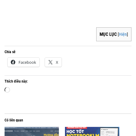
MỤC LỤC
[
Hiện
]
Chia sẽ
Facebook
X
Thích điều này:
Đang
tải...
Có liên quan