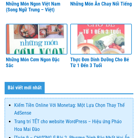
Những Món Ngon Việt Nam
Những Món Ăn Chay Nổi Tiếng
(Song Ngữ Trung – Việt)
Những Món Cơm Ngon Đặc
Thực Đơn Dinh Dưỡng Cho Bé
Sắc
Từ 1 Đến 3 Tuổi
Bài viết mới nhất
Kiếm Tiền Online Với Monetag: Một Lựa Chọn Thay Thế
AdSense
Trang trí TẾT cho website WordPress – Hiệu ứng Pháo
Hoa Mai Đào
[Toán 9 – CHƯƠNG I] Bài 2. Phương Trình Bậc Nhất Hai Ẩn