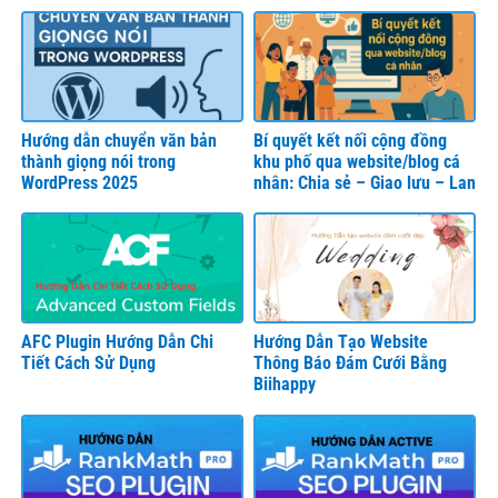
Hướng dẫn chuyển văn bản
Bí quyết kết nối cộng đồng
thành giọng nói trong
khu phố qua website/blog cá
WordPress 2025
nhân: Chia sẻ – Giao lưu – Lan
toả
AFC Plugin Hướng Dẫn Chi
Hướng Dẫn Tạo Website
Tiết Cách Sử Dụng
Thông Báo Đám Cưới Bằng
Biihappy