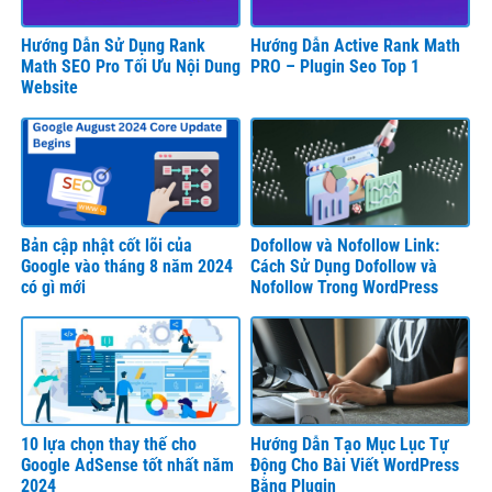
Hướng Dẫn Sử Dụng Rank
Hướng Dẫn Active Rank Math
Math SEO Pro Tối Ưu Nội Dung
PRO – Plugin Seo Top 1
Website
Bản cập nhật cốt lõi của
Dofollow và Nofollow Link:
Google vào tháng 8 năm 2024
Cách Sử Dụng Dofollow và
có gì mới
Nofollow Trong WordPress
10 lựa chọn thay thế cho
Hướng Dẫn Tạo Mục Lục Tự
Google AdSense tốt nhất năm
Động Cho Bài Viết WordPress
2024
Bằng Plugin