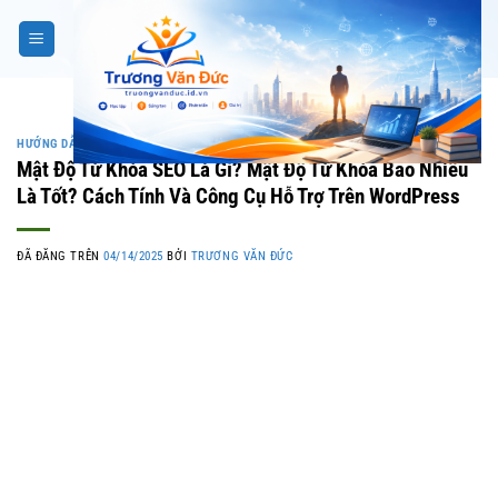
Chuyển
đến
nội
dung
HƯỚNG DẪN SEO
,
HƯỚNG DẪN WORDPRESS
Mật Độ Từ Khóa SEO Là Gì? Mật Độ Từ Khóa Bao Nhiêu
Là Tốt? Cách Tính Và Công Cụ Hỗ Trợ Trên WordPress
ĐÃ ĐĂNG TRÊN
04/14/2025
BỞI
TRƯƠNG VĂN ĐỨC