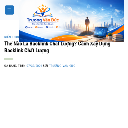
Chuyển
đến
nội
dung
KIẾN THỨC SEO
Thế Nào Là Backlink Chất Lượng? Cách Xây Dựng
Backlink Chất Lượng
ĐÃ ĐĂNG TRÊN
07/30/2024
BỞI
TRƯƠNG VĂN ĐỨC